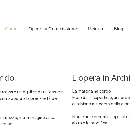
Opere
Opere su Commissione
Metodo
Blog
ondo
L'opera in Arch
La materia ha corpo.

itrovare un equilibrio tra l'essere 
Esce dalla superficie, assorbe
n risposta alla precarietà del 
cambiano nel corso della giorn
Non è un elemento applicato a
n un mezzo, ma immagine essa 
abita e lo modifica.

 senso.
