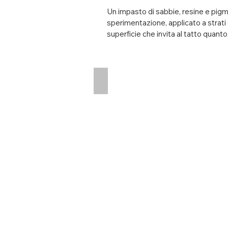
Un impasto di sabbie, resine e pigmen
sperimentazione, applicato a strat
superficie che invita al tatto quanto a
Lo sguardo aereo introduce nelle m
semplifica, sintetizza, rivela l'essen
Tracciati Metafisici
Frammenti del nostro pianeta diven
tracce di terra, memoria e tempo.

Attraverso questo lavoro cerco un o
quello che unisce l'essere umano all