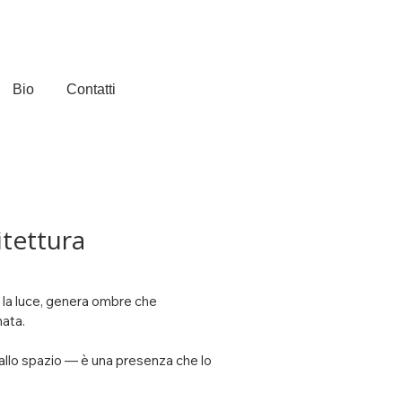
Bio
Contatti
itettura
 la luce, genera ombre che 
ata.

llo spazio — è una presenza che lo 