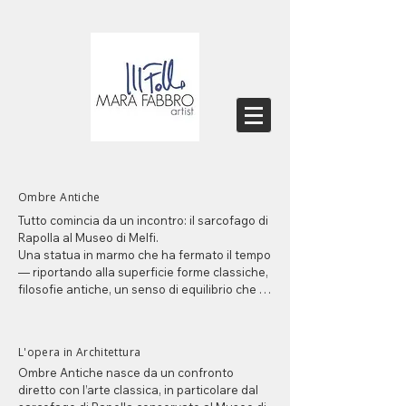
Ombre Antiche
Tutto comincia da un incontro: il sarcofago di 
Rapolla al Museo di Melfi.

Una statua in marmo che ha fermato il tempo 
— riportando alla superficie forme classiche, 
filosofie antiche, un senso di equilibrio che il 
mondo contemporaneo sembra aver 
smarrito.

L'opera in Architettura
Questa serie traduce quell'incontro in 
Ombre Antiche nasce da un confronto 
materia.

diretto con l’arte classica, in particolare dal 
Il segno si fa essenziale, quasi scultoreo. La 