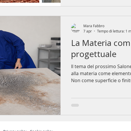
Mara Fabbro
7 apr
Tempo di lettura: 1 
La Materia co
progettuale
Il tema del prossimo Salon
alla materia come elemento
Non come superficie o finitura
è la stessa ricerca che guid
creazione di opere materich
definisce profondità, ritmo
materia che utilizzo ha corp
genera ombre proprie, dial
pe