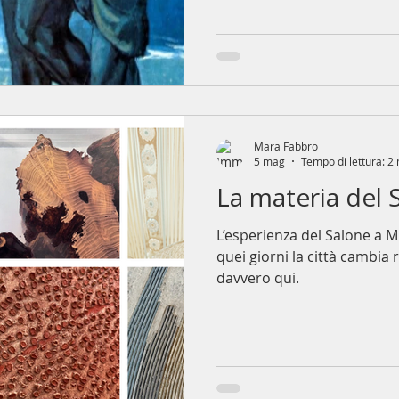
Secoli dopo, Pablo Picasso 
una dimensione più intima 
condizione umana nel suo cele
anni Sessanta, Yves Klein tr
Mara Fabbro
5 mag
Tempo di lettura: 2
La materia del 
L’esperienza del Salone a M
quei giorni la città cambia 
davvero qui.