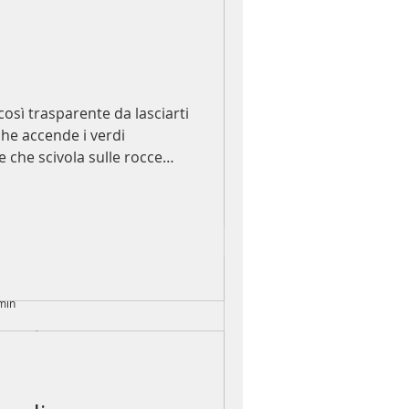
così trasparente da lasciarti
 che accende i verdi
e che scivola sulle rocce
nzia ogni piega e, per un
così trasparente da lasciarti
uasi umane. La stessa
 che accende i verdi
e durante la giornata. E
e che scivola sulle rocce
re una storia diversa.
nzia ogni piega e, per un
 un paesaggio così, non
uasi umane. La stessa
Rimango a osservare.
e durante la giornata. E
re una storia diversa.
 un paesaggio così, non
Rimango a osservare.
 min
nali
do di un viaggio ai Caraibi.
tilizzo spesso nei progetti su