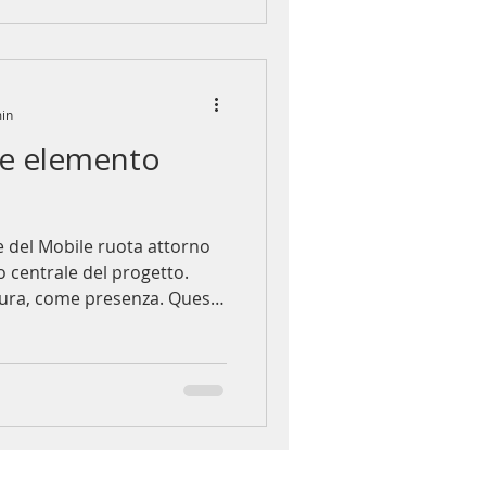
min
me elemento
e del Mobile ruota attorno
 centrale del progetto.
, come presenza. Questa
a il mio lavoro da anni nella
e sensoriali. La materia
, percezione dello spazio. La
o. Esce dalla superficie,
oga con la luce e cambia la
rcezione dell'ambiente. La materia non si