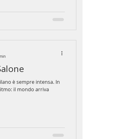
lo scelse per raccontare
e malinconica della
bre Periodo Blu. Negli
asformò il blu in un'esperi
 min
Salone
ilano è sempre intensa. In
ritmo: il mondo arriva