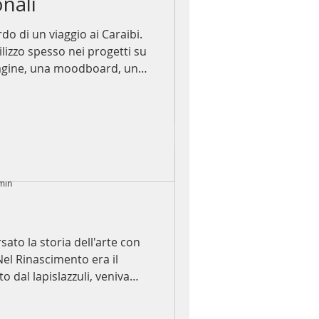
nali
agine, una moodboard, un
asformarli in una superficie
do di un viaggio ai Caraibi.
e con l'architettura.
tilizzo spesso nei progetti su
stato studiato attraverso
agine, una moodboard, un
 e materici che creano
asformarli in una superficie
o, trasformando il quadro in
e con l'architettura.
l progetto e non in una sem
stato studiato attraverso
 e materici che creano
o, trasformando il quadro in
l progetto e non in una sem
 min
ato la storia dell'arte con
o dal lapislazzuli, veniva
mportanti, come il manto
piritualità e protezione.