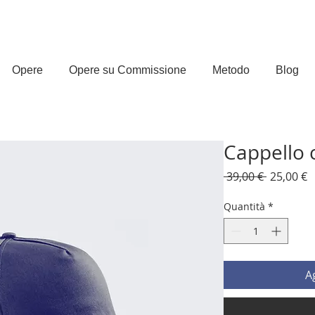
Opere
Opere su Commissione
Metodo
Blog
Cappello c
Prezzo
P
 39,00 € 
25,00 €
regolare
s
Quantità
*
A