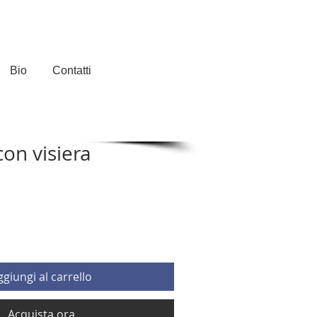
Bio
Contatti
on visiera
rezzo
contato
ggiungi al carrello
Acquista ora